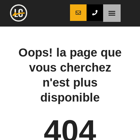
LaCoche auto
LaCoche crédit
LaCoche coaching
Oops! la page que
vous cherchez
n'est plus
disponible
404