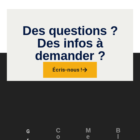
Des questions ?
Des infos à
demander ?
Écris-nous !
C
M
B
G
o
e
l
r