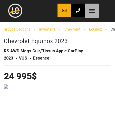
LaCoche auto
LaCoche crédit
LaCoche coaching
Groupe Lacoche
Inventaire
Chevrolet
Equinox
Ch
Chevrolet Equinox 2023
RS AWD Mags Cuir/Tissus Apple CarPlay
2023
VUS
Essence
24 995$