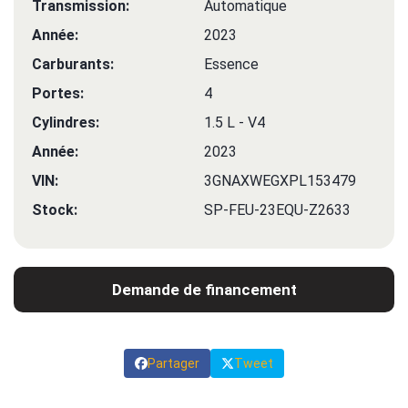
Transmission:
Automatique
Année:
2023
Carburants:
Essence
Portes:
4
Cylindres:
1.5 L - V4
Année:
2023
VIN:
3GNAXWEGXPL153479
Stock:
SP-FEU-23EQU-Z2633
Demande de financement
Partager
Tweet