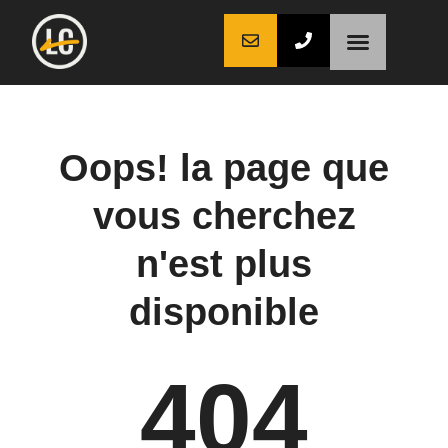
LaCoche auto
LaCoche crédit
LaCoche coaching
Oops! la page que
vous cherchez
n'est plus
disponible
404