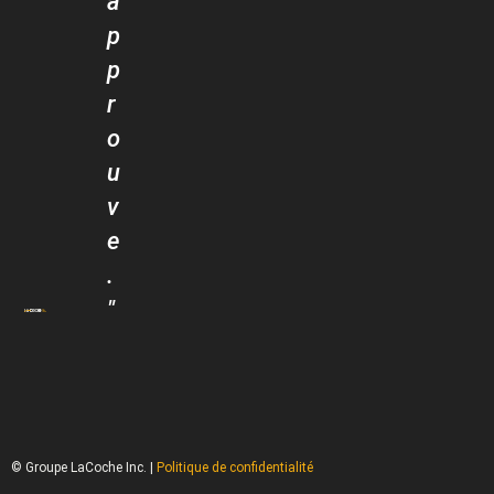
a
p
p
r
o
u
v
e
.
"
© Groupe LaCoche Inc. |
Politique de confidentialité