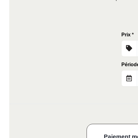
Prix
*
Périod
Paiement m