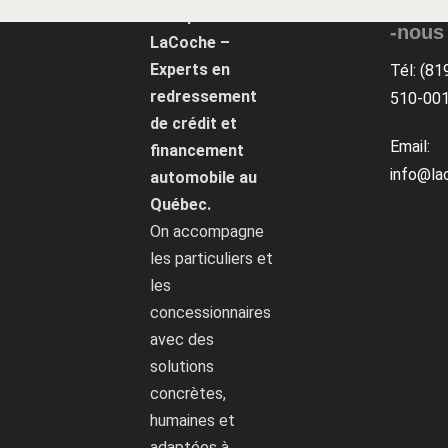
Conta
Groupe
-nous
LaCoche –
Experts en
Tél: (81
redressement
510-00
de crédit et
Email:
financement
info@la
automobile au
Québec.
On accompagne
les particuliers et
les
concessionnaires
avec des
solutions
concrètes,
humaines et
adaptées à