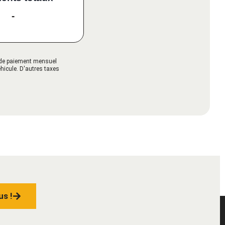
-
s de paiement mensuel
éhicule. D'autres taxes
us !