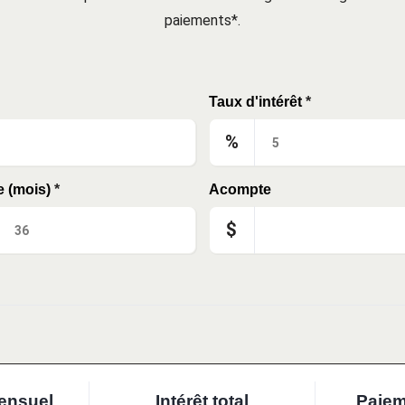
paiements*.
Taux d'intérêt
*
%
e (mois)
*
Acompte
$
ensuel
Intérêt total
Paiem