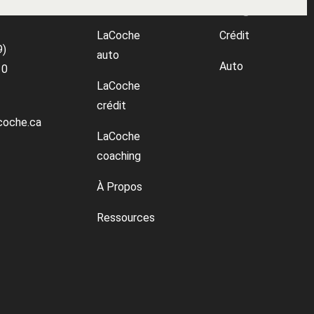
ctez
Menu
Blogue
LaCoche
Crédit
9)
auto
Auto
10
LaCoche
crédit
coche.ca
LaCoche
coaching
À Propos
Ressources