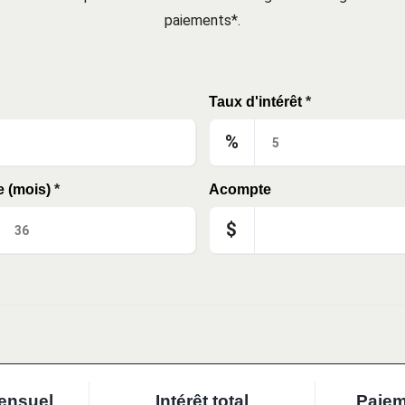
paiements*.
Taux d'intérêt
*
%
e (mois)
*
Acompte
$
ensuel
Intérêt total
Paiem