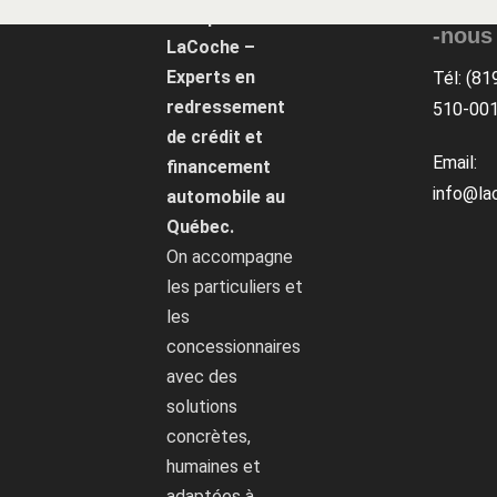
Conta
Groupe
-nous
LaCoche –
Experts en
Tél: (81
redressement
510-00
de crédit et
Email:
financement
info@la
automobile au
Québec.
On accompagne
les particuliers et
les
concessionnaires
avec des
solutions
concrètes,
humaines et
adaptées à