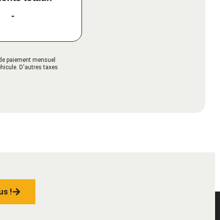
-
s de paiement mensuel
éhicule. D'autres taxes
us !