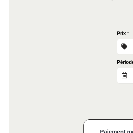
Prix
*
Périod
Paiement m