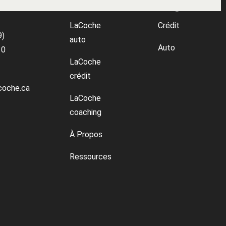
ctez
Menu
Blogue
LaCoche
Crédit
9)
auto
Auto
10
LaCoche
crédit
coche.ca
LaCoche
coaching
À Propos
Ressources