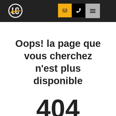
LaCoche auto
LaCoche crédit
LaCoche coaching
Oops! la page que
vous cherchez
n'est plus
disponible
404